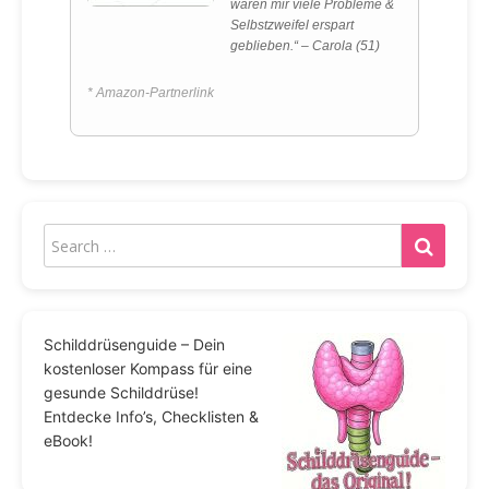
wären mir viele Probleme &
Selbstzweifel erspart
geblieben.“ – Carola (51)
* Amazon-Partnerlink
Schilddrüsenguide – Dein
kostenloser Kompass für eine
gesunde Schilddrüse!
Entdecke Info’s, Checklisten &
eBook!