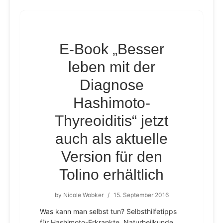
E-Book „Besser
leben mit der
Diagnose
Hashimoto-
Thyreoiditis“ jetzt
auch als aktuelle
Version für den
Tolino erhältlich
by
Nicole Wobker
/
15. September 2016
Was kann man selbst tun? Selbsthilfetipps
für Hashimoto-Erkrankte. Naturheilkunde