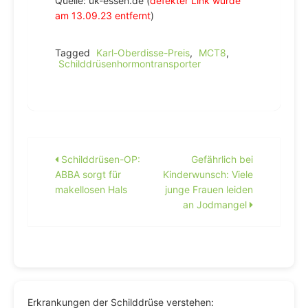
Quelle: uk-essen.de (
defekter Link wurde
am 13.09.23 entfernt
)
Tagged
Karl-Oberdisse-Preis
,
MCT8
,
Schilddrüsenhormontransporter
Beitragsnavigation
Schilddrüsen-OP:
Gefährlich bei
ABBA sorgt für
Kinderwunsch: Viele
makellosen Hals
junge Frauen leiden
an Jodmangel
Erkrankungen der Schilddrüse verstehen: