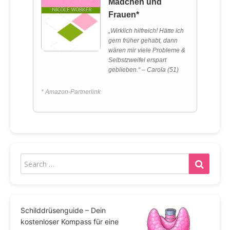
Mädchen und
Frauen*
„Wirklich hilfreich! Hätte ich
gern früher gehabt, dann
wären mir viele Probleme &
Selbstzweifel erspart
geblieben.“ – Carola (51)
* Amazon-Partnerlink
Schilddrüsenguide – Dein
kostenloser Kompass für eine