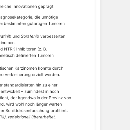
reiche Innovationen geprägt:
agnosekategorie, die unnötige
bei bestimmten gutartigen Tumoren
atinib
und
Sorafenib
verbesserten
zinomen.
 NTRK-Inhibitoren (z. B.
enetisch definierten Tumoren
tischen Karzinomen konnte durch
orverkleinerung erzielt werden.
r standardisierten hin zu einer
n entwickelt – zumindest in hoch
tient, der irgendwo in der Provinz von
d, wird wohl noch länger warten
r Schilddrüsenforschung profitiert.
KI), redaktionell überarbeitet.