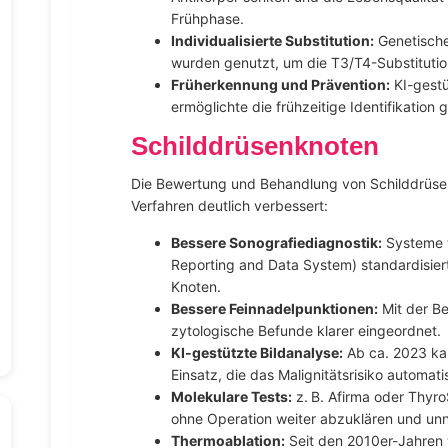
Frühphase.
Individualisierte Substitution:
Genetische
wurden genutzt, um die T3/T4-Substitutio
Früherkennung und Prävention:
KI-gestü
ermöglichte die frühzeitige Identifikation
Schilddrüsenknoten
Die Bewertung und Behandlung von Schilddrüse
Verfahren deutlich verbessert:
Bessere Sonografiediagnostik:
Systeme w
Reporting and Data System) standardisier
Knoten.
Bessere Feinnadelpunktionen:
Mit der Be
zytologische Befunde klarer eingeordnet.
KI-gestützte Bildanalyse:
Ab ca. 2023 ka
Einsatz, die das Malignitätsrisiko automa
Molekulare Tests:
z. B. Afirma oder Thyro
ohne Operation weiter abzuklären und unn
Thermoablation:
Seit den 2010er-Jahren 