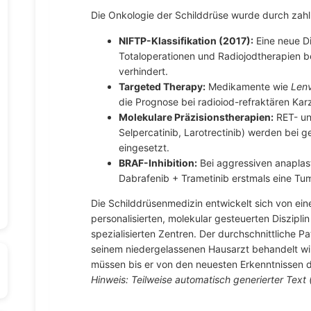
Die Onkologie der Schilddrüse wurde durch zahl
NIFTP-Klassifikation (2017):
Eine neue Di
Totaloperationen und Radiojodtherapien 
verhindert.
Targeted Therapy:
Medikamente wie
Lenv
die Prognose bei radioiod-refraktären Kar
Molekulare Präzisionstherapien:
RET- und
Selpercatinib, Larotrectinib) werden bei g
eingesetzt.
BRAF-Inhibition:
Bei aggressiven anaplas
Dabrafenib + Trametinib erstmals eine Tum
Die Schilddrüsenmedizin entwickelt sich von eine
personalisierten, molekular gesteuerten Diszipli
spezialisierten Zentren. Der durchschnittliche Pa
seinem niedergelassenen Hausarzt behandelt wir
müssen bis er von den neuesten Erkenntnissen de
Hinweis: Teilweise automatisch generierter Text (