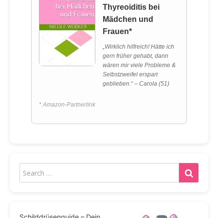
Thyreoiditis bei
Mädchen und
Frauen*
„Wirklich hilfreich! Hätte ich
gern früher gehabt, dann
wären mir viele Probleme &
Selbstzweifel erspart
geblieben.“ – Carola (51)
* Amazon-Partnerlink
Schilddrüsenguide – Dein