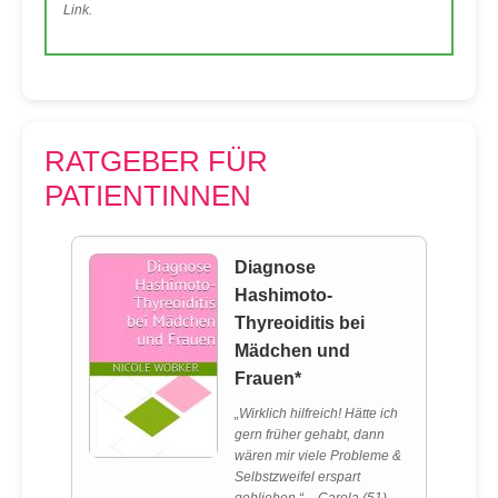
Link.
RATGEBER FÜR
PATIENTINNEN
Diagnose
Hashimoto-
Thyreoiditis bei
Mädchen und
Frauen*
„Wirklich hilfreich! Hätte ich
gern früher gehabt, dann
wären mir viele Probleme &
Selbstzweifel erspart
geblieben.“ – Carola (51)