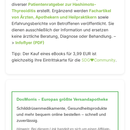
diverser
Patientenratgeber zur Hashimoto-
Thyreoiditis
erstellt. Ergänzend werden
Fachartikel
von Ärzten, Apothekern und Heilpraktikern
sowie
Erfahrungsberichte von Betroffenen veröffentlicht. Sie
dienen ausschließlich der Information und ersetzen
keine ärztliche Beratung, Diagnose oder Behandlung. –
>
Infoflyer (PDF)
Tipp: Der Kauf eines eBooks für 3,99 EUR ist
gleichzeitig Ihre Eintrittskarte für die
SDG♥️Community
.
DocMorris – Europas größte Versandapotheke
Schilddrüsenmedikamente, Gesundheitsprodukte
und mehr bequem online bestellen – schnell und
zuverlässig.
Hinweis: Bei diesem Link handelt es sich um einen Affiliate-