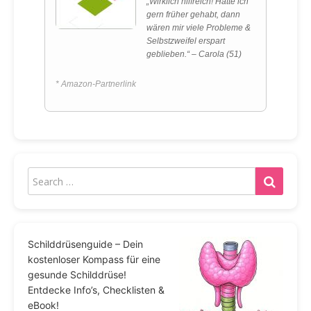
„Wirklich hilfreich! Hätte ich
gern früher gehabt, dann
wären mir viele Probleme &
Selbstzweifel erspart
geblieben.“ – Carola (51)
* Amazon-Partnerlink
Schilddrüsenguide – Dein
kostenloser Kompass für eine
gesunde Schilddrüse!
Entdecke Info’s, Checklisten &
eBook!