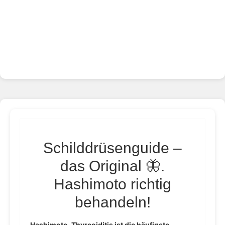
Schilddrüsenguide –
das Original 🦋.
Hashimoto richtig
behandeln!
Hashimoto-Thyreoiditis ist die häufigste