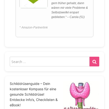
gern früher gehabt, dann
wären mir viele Probleme &
Selbstzweifel erspart
geblieben.“ – Carola (51)
* Amazon-Partnerlink
Schilddrüsenguide – Dein
kostenloser Kompass für eine
gesunde Schilddrüse!
Entdecke Info’s, Checklisten &
eBook!