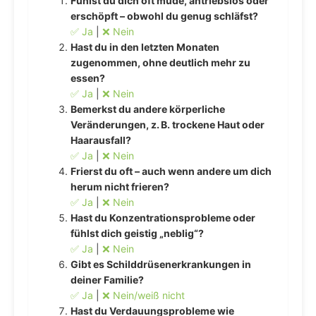
Fühlst du dich oft müde, antriebslos oder
erschöpft – obwohl du genug schläfst?
✅ Ja
|
❌ Nein
Hast du in den letzten Monaten
zugenommen, ohne deutlich mehr zu
essen?
✅ Ja
|
❌ Nein
Bemerkst du andere körperliche
Veränderungen, z. B. trockene Haut oder
Haarausfall?
✅ Ja
|
❌ Nein
Frierst du oft – auch wenn andere um dich
herum nicht frieren?
✅ Ja
|
❌ Nein
Hast du Konzentrationsprobleme oder
fühlst dich geistig „neblig“?
✅ Ja
|
❌ Nein
Gibt es Schilddrüsenerkrankungen in
deiner Familie?
✅ Ja
|
❌ Nein/weiß nicht
Hast du Verdauungsprobleme wie