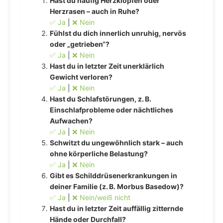
Hast du häufig Herzklopfen oder
Herzrasen – auch in Ruhe?
✅ Ja
|
❌ Nein
Fühlst du dich innerlich unruhig, nervös
oder „getrieben“?
✅ Ja
|
❌ Nein
Hast du in letzter Zeit unerklärlich
Gewicht verloren?
✅ Ja
|
❌ Nein
Hast du Schlafstörungen, z. B.
Einschlafprobleme oder nächtliches
Aufwachen?
✅ Ja
|
❌ Nein
Schwitzt du ungewöhnlich stark – auch
ohne körperliche Belastung?
✅ Ja
|
❌ Nein
Gibt es Schilddrüsenerkrankungen in
deiner Familie (z. B. Morbus Basedow)?
✅ Ja
|
❌ Nein/weiß nicht
Hast du in letzter Zeit auffällig zitternde
Hände oder Durchfall?