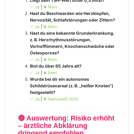
Liegt dein TSH-Wert unter 0,3 mIU/l?
✅ Ja
|
❌ Nein
Hast du Beschwerden wie Herzklopfen,
Nervosität, Schlafstörungen oder Zittern?
✅ Ja
|
❌ Nein
Hast du eine bekannte Grunderkrankung,
z. B. Herzrhythmusstörungen,
Vorhofflimmern, Knochenschwäche oder
Osteoporose?
✅ Ja
|
❌ Nein
Bist du über 65 Jahre alt?
✅ Ja
|
❌ Nein
Wurde bei dir ein autonomes
Schilddrüsenareal (z. B. „heißer Knoten“)
festgestellt?
✅ Ja
|
❌ Nein/weiß nicht
🔴 Auswertung: Risiko erhöht
– ärztliche Abklärung
dringend empfohlen