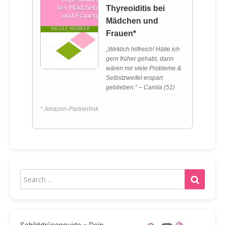
Thyreoiditis bei
Mädchen und
Frauen*
„Wirklich hilfreich! Hätte ich
gern früher gehabt, dann
wären mir viele Probleme &
Selbstzweifel erspart
geblieben.“ – Carola (51)
* Amazon-Partnerlink
Schilddrüsenguide – Dein